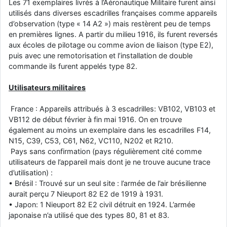
Les 71 exemplaires livrés à l’Aéronautique Militaire furent ainsi
d9pouces
: cette fois, c'est le Brésil et Singapour qui mettent le site
utilisés dans diverses escadrilles françaises comme appareils
par terre
d’observation (type « 14 A2 ») mais restèrent peu de temps
en premières lignes. A partir du milieu 1916, ils furent reversés
jericho
: Ah ben je peux te confirmer que j'étais resté dans le filtre…
aux écoles de pilotage ou comme avion de liaison (type E2),
puis avec une remotorisation et l’installation de double
d9pouces
: Désolé ! Mon filtrage a été un peu trop violent
commande ils furent appelés type 82.
manifestement
Utilisateurs militaires
tout voir
France : Appareils attribués à 3 escadrilles: VB102, VB103 et
VB112 de début février à fin mai 1916. On en trouve
également au moins un exemplaire dans les escadrilles F14,
N15, C39, C53, C61, N62, VC110, N202 et R210.
Pays sans confirmation (pays régulièrement cité comme
utilisateurs de l’appareil mais dont je ne trouve aucune trace
d’utilisation) :
• Brésil : Trouvé sur un seul site : l’armée de l’air brésilienne
aurait perçu 7 Nieuport 82 E2 de 1919 à 1931.
• Japon: 1 Nieuport 82 E2 civil détruit en 1924. L’armée
japonaise n’a utilisé que des types 80, 81 et 83.