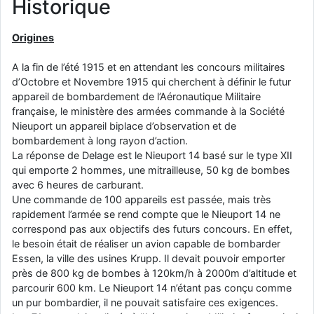
Historique
d9pouces
: Joyeux Noël à tous !
Origines
d9pouces
: mais tu peux tenter l'un des rares lycées militaires
comme le Prytanée dans la Sarthe, ça ne peut pas faire de mal !
A la fin de l’été 1915 et en attendant les concours militaires
d9pouces
: C'est plutôt après le lycée, voire après une prépa
d’Octobre et Novembre 1915 qui cherchent à définir le futur
scientifique, tu as donc encore un peu de temps devant toi
appareil de bombardement de l’Aéronautique Militaire
française, le ministère des armées commande à la Société
yaellerigolow
: bonjour a tous je suis un élève de première
passionnée par l'aviation militaire , pourrais je savoir que faire après
Nieuport un appareil biplace d’observation et de
le lycée pour s'orienter et pouvoir devenir officier de l'armée de l'air?
bombardement à long rayon d’action.
La réponse de Delage est le Nieuport 14 basé sur le type XII
d9pouces
: lesquels, par exemple ?
qui emporte 2 hommes, une mitrailleuse, 50 kg de bombes
mahmoud
: bonsoir, très instructif ce site .mais nous aimerions avoir
avec 6 heures de carburant.
les photo des anciens appareils de l'armée de l'air de la haute -volta
Une commande de 100 appareils est passée, mais très
rapidement l’armée se rend compte que le Nieuport 14 ne
d9pouces
: Ça me casse quand même bien les pieds, j’avoue
correspond pas aux objectifs des futurs concours. En effet,
jericho
: Pour moi tout est à nouveau OK dirait-on… Merci à toi.
le besoin était de réaliser un avion capable de bombarder
Essen, la ville des usines Krupp. Il devait pouvoir emporter
d9pouces
: En espérant n’avoir coupé les accessoires de personne
près de 800 kg de bombes à 120km/h à 2000m d’altitude et
au passage !
parcourir 600 km. Le Nieuport 14 n’étant pas conçu comme
d9pouces
: j'ai trouvé un palliatif un peu violent, mais ça devrait aller
un pur bombardier, il ne pouvait satisfaire ces exigences.
un peu mieux