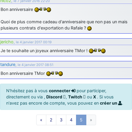
nico2
,
le 7 janvier 2016 22:20
Bon anniversaire
Quoi de plus comme cadeau d'anniversaire que non pas un mais
plusieurs contrats d'exportation du Rafale ?
jericho
,
le 4 janvier 2017 00:19
Je te souhaite un joyeux anniversaire TMor !
tandure
,
le 4 janvier 2017 08:51
Bon anniversaire TMor
N'hésitez pas à vous
connecter
pour participer,
directement ou via ,
Discord
,
Twitch
ou
X
. Si vous
n'avez pas encore de compte, vous pouvez en
créer un
.
«
2
3
4
5
»