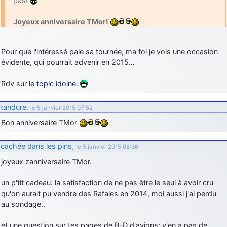
pas!
d9pouces
: cette fois, c'est le Brésil et Singapour qui mettent le site
Joyeux anniversaire TMor!
par terre
jericho
: Ah ben je peux te confirmer que j'étais resté dans le filtre…
Pour que l'intéressé paie sa tournée, ma foi je vois une occasion
évidente, qui pourrait advenir en 2015…
d9pouces
: Désolé ! Mon filtrage a été un peu trop violent
manifestement
Rdv sur le
topic idoine.
tout voir
tandure
,
le 5 janvier 2015 07:52
Bon anniversaire TMor
cachée dans les pins
,
le 5 janvier 2015 08:36
joyeux zanniversaire TMor.
un p'tit cadeau: la satisfaction de ne pas être le seul à avoir cru
qu'on aurait pu vendre des Rafales en 2014, moi aussi j'ai perdu
au sondage..
et une question sur tes pages de B-D d'avions: y'en a pas de