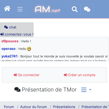
AM
.net
chat
connectez-vous !
d9pouces
: Hello !
operaso
: Hello
yuka2741
: Bonjour tout le monde je suis nouvelle je voulais savoir si
quelqu'un c'est vers qu'elle heure rentre les avions tout sa a la base
105 svp
d9pouces
: désolé pour les quelques blocages du site ces derniers
Se connecter
Créer un compte
jours : je teste des méthodes contre le spam et les bots trop nocifs
d9pouces
: Merci ! Un souvenir de la Ferté-Alais !
Présentation de TMor
paxwax
: Super, la nouvelle bannière
d9pouces
: je suis un avion@,._,+ > lesquels ? je ne suis pas sûr de
comprendre
Forum
Autour du forum
Présentations
Présentation de