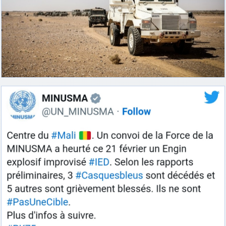
d9pouces
: cette fois, c'est le Brésil et Singapour qui mettent le site
par terre
jericho
: Ah ben je peux te confirmer que j'étais resté dans le filtre…
d9pouces
: Désolé ! Mon filtrage a été un peu trop violent
manifestement
tout voir