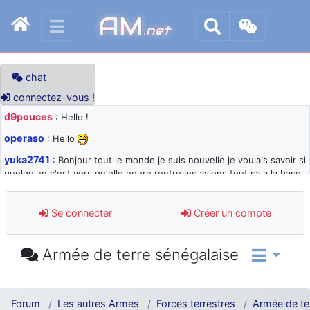
AM
.net
chat
connectez-vous !
d9pouces
: Hello !
operaso
: Hello
yuka2741
: Bonjour tout le monde je suis nouvelle je voulais savoir si
quelqu'un c'est vers qu'elle heure rentre les avions tout sa a la base
105 svp
d9pouces
: désolé pour les quelques blocages du site ces derniers
Se connecter
Créer un compte
jours : je teste des méthodes contre le spam et les bots trop nocifs
d9pouces
: Merci ! Un souvenir de la Ferté-Alais !
Armée de terre sénégalaise
paxwax
: Super, la nouvelle bannière
d9pouces
: je suis un avion@,._,+ > lesquels ? je ne suis pas sûr de
comprendre
Forum
Les autres Armes
Forces terrestres
Armée de te