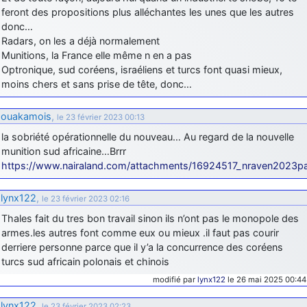
feront des propositions plus alléchantes les unes que les autres
donc…
Radars, on les a déjà normalement
Munitions, la France elle même n en a pas
Optronique, sud coréens, israéliens et turcs font quasi mieux,
moins chers et sans prise de tête, donc…
ouakamois
,
le 23 février 2023 00:13
la sobriété opérationnelle du nouveau… Au regard de la nouvelle
munition sud africaine…Brrr
https://www.nairaland.com/attachments/16924517_nraven2023
lynx122
,
le 23 février 2023 02:16
Thales fait du tres bon travail sinon ils n’ont pas le monopole des
armes.les autres font comme eux ou mieux .il faut pas courir
derriere personne parce que il y’a la concurrence des coréens
turcs sud africain polonais et chinois
modifié par
lynx122
le 26 mai 2025 00:44
lynx122
,
le 23 février 2023 02:23