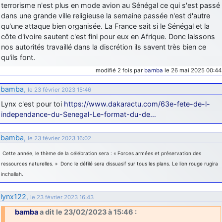
terrorisme n'est plus en mode avion au Sénégal ce qui s'est passé
dans une grande ville religieuse la semaine passée n'est d'autre
qu'une attaque bien organisée. La France sait si le Sénégal et la
côte d'ivoire sautent c'est fini pour eux en Afrique. Donc laissons
nos autorités travaillé dans la discrétion ils savent très bien ce
qu'ils font.
modifié 2 fois par
bamba
le 26 mai 2025 00:44
bamba
,
le 23 février 2023 15:46
Lynx c'est pour toi
https://www.dakaractu.com/63e-fete-de-l-
independance-du-Senegal-Le-format-du-de…
bamba
,
le 23 février 2023 16:02
Cette année, le thème de la célébration sera : « Forces armées et préservation des
ressources naturelles. » Donc le défilé sera dissuasif sur tous les plans. Le lion rouge rugira
inchallah.
lynx122
,
le 23 février 2023 16:43
bamba
a dit le 23/02/2023 à 15:46 :