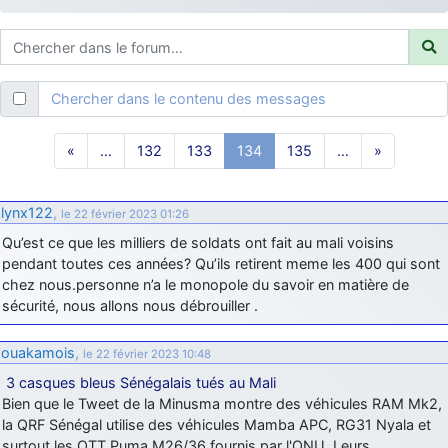
d9pouces
: ouakamois > si tu parles du sujet sur l'Armée de l'Air,
bien sûr que oui !
je suis un avion@,._,+
: Bonjour je viens d'arriver il y a quelques
moi et quelques avions n'ont pas les mêmes noms qu'aujourd'hui
Chercher dans le contenu des messages
ouakamois
: Bonjourà toutes et à tous.en espérantque ces
quelques images du Pays Basque vous auront plu ; Agur…
«
…
132
133
134
135
…
»
d9pouces
: Je me rattraperai à la Ferté samedi
d9pouces
: Malheureusement non
un peu trop loin pour moi !
lynx122
,
le 22 février 2023 01:26
fox_50
: Bonjour, certains parmis vous étaient-ils présent au
Qu’est ce que les milliers de soldats ont fait au mali voisins
meeting de Lann Bihoué de 2026 ?
pendant toutes ces années? Qu’ils retirent meme les 400 qui sont
cachée dans les pins
: Coucou et excellente année 2026 à tous et
chez nous.personne n’a le monopole du savoir en matière de
au site!
sécurité, nous allons nous débrouiller .
jericho
: Bonne année et tous mes meilleurs voeux à tous pour
2026 !
ouakamois
,
le 22 février 2023 10:48
little boy
: je vous souhaite un bon réveillon pour cette nouvelle
3 casques bleus Sénégalais tués au Mali
année!
Bien que le Tweet de la Minusma montre des véhicules RAM Mk2,
la QRF Sénégal utilise des véhicules Mamba APC, RG31 Nyala et
jericho
: Merci D9pouces, à mon tour de souhaiter un Joyeux Noël
surtout les OTT Puma M26/36 fournis par l'ONU. Leurs
et de bonnes fêtes de fin d'année.