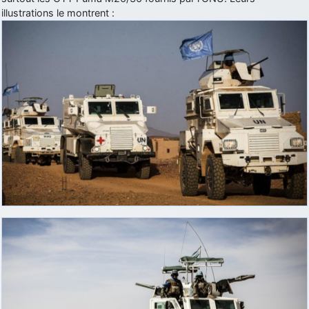
illustrations le montrent :
d9pouces
: Joyeux Noël à tous !
d9pouces
: mais tu peux tenter l'un des rares lycées militaires
comme le Prytanée dans la Sarthe, ça ne peut pas faire de mal !
d9pouces
: C'est plutôt après le lycée, voire après une prépa
scientifique, tu as donc encore un peu de temps devant toi
yaellerigolow
: bonjour a tous je suis un élève de première
passionnée par l'aviation militaire , pourrais je savoir que faire après
le lycée pour s'orienter et pouvoir devenir officier de l'armée de l'air?
d9pouces
: lesquels, par exemple ?
mahmoud
: bonsoir, très instructif ce site .mais nous aimerions avoir
les photo des anciens appareils de l'armée de l'air de la haute -volta
d9pouces
: Ça me casse quand même bien les pieds, j’avoue
jericho
: Pour moi tout est à nouveau OK dirait-on… Merci à toi.
d9pouces
: En espérant n’avoir coupé les accessoires de personne
au passage !
d9pouces
: j'ai trouvé un palliatif un peu violent, mais ça devrait aller
un peu mieux