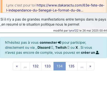
Lynx c'est pour toi
https://www.dakaractu.com/63e-fete-de-
l-independance-du-Senegal-Le-format-du-de…
Si il n’y a pas de grandes manifestations entre temps dans le pays
,en resumé si le situation politique nous le permet
modifié par
lynx122
le 26 mai 2025 00:44
N'hésitez pas à vous
connecter
pour participer,
directement ou via ,
Discord
,
Twitch
ou
X
. Si vous
n'avez pas encore de compte, vous pouvez en
créer un
.
«
…
132
133
134
135
…
»