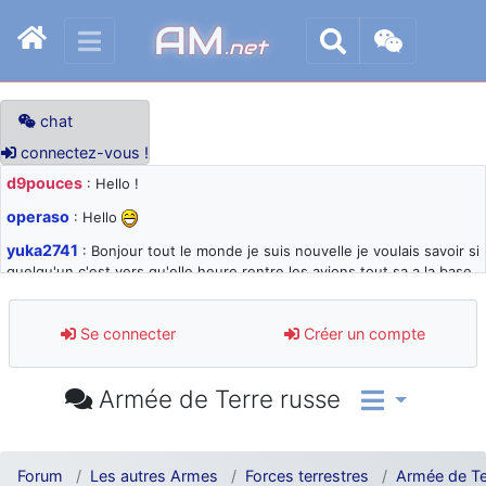
AM
.net
chat
connectez-vous !
d9pouces
: Hello !
operaso
: Hello
yuka2741
: Bonjour tout le monde je suis nouvelle je voulais savoir si
quelqu'un c'est vers qu'elle heure rentre les avions tout sa a la base
105 svp
d9pouces
: désolé pour les quelques blocages du site ces derniers
Se connecter
Créer un compte
jours : je teste des méthodes contre le spam et les bots trop nocifs
d9pouces
: Merci ! Un souvenir de la Ferté-Alais !
Armée de Terre russe
paxwax
: Super, la nouvelle bannière
d9pouces
: je suis un avion@,._,+ > lesquels ? je ne suis pas sûr de
comprendre
Forum
Les autres Armes
Forces terrestres
Armée de Te