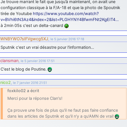
Je trouve marrant le fait que jusqu’à maintenant, on avait une
configuration classique à la F/A-18 et que la photo de Spoutnik
tirée de Youtube
https://www.youtube.com/watch?
v=BVhi6tN3Az4&index=2&list=PLGHYNY4BfwmFNt2KgEIT4…
à 2min 05s c'est un delta-canard
WNBYWO7sIFVgwcg5XJ
,
le 5 janvier 2016 17:18
Sputnik c'est un vrai désastre pour l'information…
clansman
,
le 5 janvier 2016 17:51
C'est le blog de Poutine.
nico2
,
le 7 janvier 2016 21:51
foxkilo02 a écrit
Merci pour la réponse Clan's!
Ça prouve une fois de plus qu'il ne faut pas faire confiance
dans les articles de Sputnik et qu'il n'y a qu'AMN de vrai!