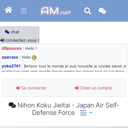
AM
.net
chat
connectez-vous !
d9pouces
: Hello !
operaso
: Hello
yuka2741
: Bonjour tout le monde je suis nouvelle je voulais savoir si
quelqu'un c'est vers qu'elle heure rentre les avions tout sa a la base
105 svp
d9pouces
: désolé pour les quelques blocages du site ces derniers
Se connecter
Créer un compte
jours : je teste des méthodes contre le spam et les bots trop nocifs
d9pouces
: Merci ! Un souvenir de la Ferté-Alais !
Nihon Koku Jieitai - Japan Air Self-
paxwax
: Super, la nouvelle bannière
Defense Force
d9pouces
: je suis un avion@,._,+ > lesquels ? je ne suis pas sûr de
comprendre