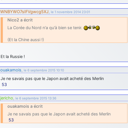
d9pouces
: cette fois, c'est le Brésil et Singapour qui mettent le site
WNBYWO7sIFVgwcg5XJ
,
par terre
le 1 novembre 2014 23:01
Nico2 a écrit
jericho
: Ah ben je peux te confirmer que j'étais resté dans le filtre…
La Corée du Nord n'a qu'à bien se tenir.
d9pouces
: Désolé ! Mon filtrage a été un peu trop violent
(Et la Chine aussi !)
manifestement
tout voir
Et la Russie !
ouakamois
,
le 6 septembre 2015 10:10
Je ne savais pas que le Japon avait acheté des Merlin
53
jericho
,
le 6 septembre 2015 13:36
ouakamois a écrit
Je ne savais pas que le Japon avait acheté des Merlin
53