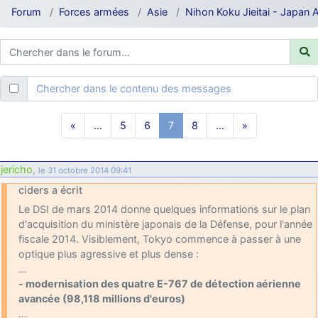
d9pouces
: ouakamois > si tu parles du sujet sur l'Armée de l'Air,
Forum
Forces armées
Asie
Nihon Koku Jieitai - Japan 
bien sûr que oui !
je suis un avion@,._,+
: Bonjour je viens d'arriver il y a quelques
moi et quelques avions n'ont pas les mêmes noms qu'aujourd'hui
ouakamois
: Bonjourà toutes et à tous.en espérantque ces
Chercher dans le contenu des messages
quelques images du Pays Basque vous auront plu ; Agur…
d9pouces
: Je me rattraperai à la Ferté samedi
«
…
5
6
7
8
…
»
d9pouces
: Malheureusement non
un peu trop loin pour moi !
fox_50
: Bonjour, certains parmis vous étaient-ils présent au
jericho
,
le 31 octobre 2014 09:41
meeting de Lann Bihoué de 2026 ?
ciders a écrit
cachée dans les pins
: Coucou et excellente année 2026 à tous et
Le DSI de mars 2014 donne quelques informations sur le plan
au site!
d'acquisition du ministère japonais de la Défense, pour l'année
jericho
: Bonne année et tous mes meilleurs voeux à tous pour
fiscale 2014. Visiblement, Tokyo commence à passer à une
2026 !
optique plus agressive et plus dense :
little boy
: je vous souhaite un bon réveillon pour cette nouvelle
…
année!
- modernisation des quatre E-767 de détection aérienne
avancée (98,118 millions d'euros)
jericho
: Merci D9pouces, à mon tour de souhaiter un Joyeux Noël
…
et de bonnes fêtes de fin d'année.