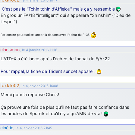
le 4 janvier 2016 10:17
C'est pas le "Tchin tchin d'Afflelou" mais ça y ressemble
En gros un FA/18 "intelligent" qui s'appellera "Shinshin" ("Dieu de
l'esprit")
Par contre pourquoi se lancer là dedans avec l'achat du F-35
clansman
,
le 4 janvier 2016 11:16
L'ATD-X a été lancé après l'échec de l'achat de F/A-22
Pour rappel, la fiche de Trident sur cet appareil.
foxkilo02
,
le 4 janvier 2016 16:08
Merci pour la réponse Clan's!
Ça prouve une fois de plus qu'il ne faut pas faire confiance dans
les articles de Sputnik et qu'il n'y a qu'AMN de vrai!
cinétic
,
le 4 janvier 2016 21:45