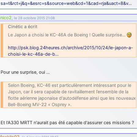
sa=t&rct=j&q=&esrc=s&source=web&cd=1&cad=rja&uact=8&v…
nico2
,
le 28 octobre 2015 21:08
Cinétic a écrit
Le Japon a choisi le KC-46A de Boeing ! Quelle surprise…
http://psk.blog.24heures.ch/archive/2015/10/24/le-japon-a-
choisi-le-kc-46a-de-b…
Pour une surprise, oui …
Selon Boeing, KC-46 est particulièrement intéressant pour le
Japon, car il sera capable de ravitaillement l’ensemble de la
flotte aérienne japonaise d'autodéfense ainsi que les nouveaux
Bell-Boeing MV-22 « Osprey ».
Et l'A330 MRTT n'aurait pas été capable d'assurer ces missions ?
foxkilo02
,