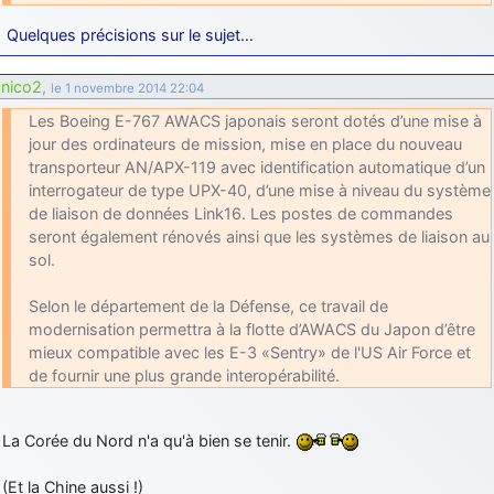
d9pouces
: Joyeux Noël à tous !
Quelques précisions sur le sujet…
d9pouces
: mais tu peux tenter l'un des rares lycées militaires
nico2
,
comme le Prytanée dans la Sarthe, ça ne peut pas faire de mal !
le 1 novembre 2014 22:04
d9pouces
Les Boeing E-767 AWACS japonais seront dotés d’une mise à
: C'est plutôt après le lycée, voire après une prépa
scientifique, tu as donc encore un peu de temps devant toi
jour des ordinateurs de mission, mise en place du nouveau
transporteur AN/APX-119 avec identification automatique d’un
yaellerigolow
: bonjour a tous je suis un élève de première
interrogateur de type UPX-40, d’une mise à niveau du système
passionnée par l'aviation militaire , pourrais je savoir que faire après
de liaison de données Link16. Les postes de commandes
le lycée pour s'orienter et pouvoir devenir officier de l'armée de l'air?
seront également rénovés ainsi que les systèmes de liaison au
d9pouces
: lesquels, par exemple ?
sol.
mahmoud
: bonsoir, très instructif ce site .mais nous aimerions avoir
Selon le département de la Défense, ce travail de
les photo des anciens appareils de l'armée de l'air de la haute -volta
modernisation permettra à la flotte d’AWACS du Japon d’être
d9pouces
: Ça me casse quand même bien les pieds, j’avoue
mieux compatible avec les E-3 «Sentry» de l'US Air Force et
jericho
de fournir une plus grande interopérabilité.
: Pour moi tout est à nouveau OK dirait-on… Merci à toi.
d9pouces
: En espérant n’avoir coupé les accessoires de personne
au passage !
La Corée du Nord n'a qu'à bien se tenir.
d9pouces
: j'ai trouvé un palliatif un peu violent, mais ça devrait aller
un peu mieux
(Et la Chine aussi !)