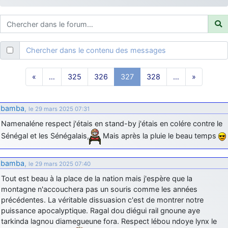
d9pouces
: ouakamois > si tu parles du sujet sur l'Armée de l'Air,
bien sûr que oui !
je suis un avion@,._,+
: Bonjour je viens d'arriver il y a quelques
moi et quelques avions n'ont pas les mêmes noms qu'aujourd'hui
Chercher dans le contenu des messages
ouakamois
: Bonjourà toutes et à tous.en espérantque ces
quelques images du Pays Basque vous auront plu ; Agur…
«
…
325
326
327
328
…
»
d9pouces
: Je me rattraperai à la Ferté samedi
d9pouces
: Malheureusement non
un peu trop loin pour moi !
bamba
,
le 29 mars 2025 07:31
fox_50
: Bonjour, certains parmis vous étaient-ils présent au
Namenaléne respect j'étais en stand-by j'étais en colére contre le
meeting de Lann Bihoué de 2026 ?
Sénégal et les Sénégalais,
Mais après la pluie le beau temps
cachée dans les pins
: Coucou et excellente année 2026 à tous et
au site!
bamba
,
le 29 mars 2025 07:40
jericho
: Bonne année et tous mes meilleurs voeux à tous pour
2026 !
Tout est beau à la place de la nation mais j'espère que la
montagne n'accouchera pas un souris comme les années
little boy
: je vous souhaite un bon réveillon pour cette nouvelle
précédentes. La véritable dissuasion c'est de montrer notre
année!
puissance apocalyptique. Ragal dou diégui rail gnoune aye
jericho
: Merci D9pouces, à mon tour de souhaiter un Joyeux Noël
tarkinda lagnou diamegueune fora. Respect lébou ndoye lynx le
et de bonnes fêtes de fin d'année.