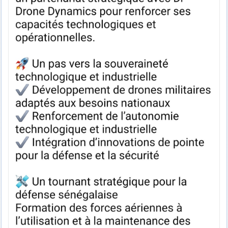
d9pouces
: cette fois, c'est le Brésil et Singapour qui mettent le site
par terre
jericho
: Ah ben je peux te confirmer que j'étais resté dans le filtre…
d9pouces
: Désolé ! Mon filtrage a été un peu trop violent
manifestement
tout voir