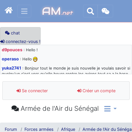
AM
.net
chat
connectez-vous !
d9pouces
: Hello !
operaso
: Hello
yuka2741
: Bonjour tout le monde je suis nouvelle je voulais savoir si
quelqu'un c'est vers qu'elle heure rentre les avions tout sa a la base
105 svp
d9pouces
: désolé pour les quelques blocages du site ces derniers
Se connecter
Créer un compte
jours : je teste des méthodes contre le spam et les bots trop nocifs
d9pouces
: Merci ! Un souvenir de la Ferté-Alais !
Armée de l'Air du Sénégal
paxwax
: Super, la nouvelle bannière
d9pouces
: je suis un avion@,._,+ > lesquels ? je ne suis pas sûr de
comprendre
Forum
Forces armées
Afrique
Armée de l'Air du Sénéga