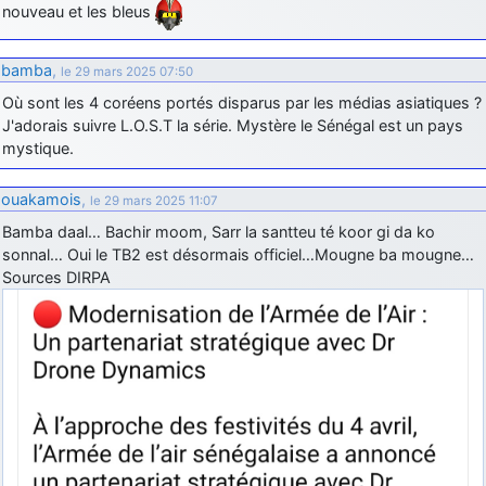
nouveau et les bleus
d9pouces
: Joyeux Noël à tous !
d9pouces
: mais tu peux tenter l'un des rares lycées militaires
bamba
,
le 29 mars 2025 07:50
comme le Prytanée dans la Sarthe, ça ne peut pas faire de mal !
Où sont les 4 coréens portés disparus par les médias asiatiques ?
d9pouces
: C'est plutôt après le lycée, voire après une prépa
J'adorais suivre L.O.S.T la série. Mystère le Sénégal est un pays
scientifique, tu as donc encore un peu de temps devant toi
mystique.
yaellerigolow
: bonjour a tous je suis un élève de première
passionnée par l'aviation militaire , pourrais je savoir que faire après
ouakamois
,
le 29 mars 2025 11:07
le lycée pour s'orienter et pouvoir devenir officier de l'armée de l'air?
Bamba daal… Bachir moom, Sarr la santteu té koor gi da ko
d9pouces
: lesquels, par exemple ?
sonnal… Oui le TB2 est désormais officiel…Mougne ba mougne…
Sources DIRPA
mahmoud
: bonsoir, très instructif ce site .mais nous aimerions avoir
les photo des anciens appareils de l'armée de l'air de la haute -volta
d9pouces
: Ça me casse quand même bien les pieds, j’avoue
jericho
: Pour moi tout est à nouveau OK dirait-on… Merci à toi.
d9pouces
: En espérant n’avoir coupé les accessoires de personne
au passage !
d9pouces
: j'ai trouvé un palliatif un peu violent, mais ça devrait aller
un peu mieux