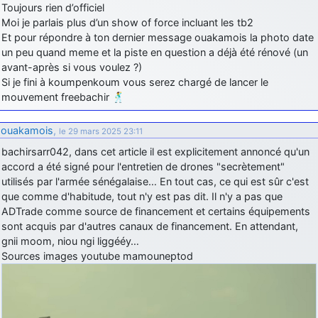
Toujours rien d’officiel
Moi je parlais plus d’un show of force incluant les tb2
Et pour répondre à ton dernier message ouakamois la photo date
un peu quand meme et la piste en question a déjà été rénové (un
avant-après si vous voulez ?)
Si je fini à koumpenkoum vous serez chargé de lancer le
mouvement freebachir 🕺
ouakamois
,
le 29 mars 2025 23:11
bachirsarr042, dans cet article il est explicitement annoncé qu'un
accord a été signé pour l'entretien de drones "secrètement"
utilisés par l'armée sénégalaise… En tout cas, ce qui est sûr c'est
que comme d'habitude, tout n'y est pas dit. Il n'y a pas que
ADTrade comme source de financement et certains équipements
sont acquis par d'autres canaux de financement. En attendant,
gnii moom, niou ngi liggééy…
Sources images youtube mamouneptod