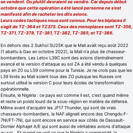
se vendent. Ou plutôt devraient se vendre. Car depuis début
octobre que cette opération a été lancé personne ne s’est
manifesté afin de racheter les dits avions.
Leurs codes tactiques nous sont connus. Pour les biplaces il
s’agit de TZ-364 et TZ375. Ceux des monoplaces sont TZ-356,
TZ-371, TZ-378, TZ-381, TZ-382, TZ-385, et TZ-386.
En dehors des 2 Sukhoï SU25K que le Mali avait reçu août 2022
(1 abattu à Gao en octobre 2022), la Mali n'a plus de chasseur-
bombardiers. Les Letov L39C sont des avions d’entraînement
avancé et la version d'attaque au sol ZA a été vendu à quelques
pays en Z0 ou L59 comme pour la Tunisie. Je ne crois pas que les
L39 livrés au Mali soient tous des ZO puisque les Russes ont
surtout utilisé la version C pour leurs écoles de transformation
opérationnelle.
Ensuite, le Nigéria : ce pays est comme il est, c'est quand même
et reste un poids lourd de la sous-région en matière de défense.
Même avant d'acquérir les JF17 Thunder, qui sont de vrais
chasseurs-bombardiers, la NAF alignait encore des Chengdu F-
7NI/FT-7NI, qui sont encore en service aux côtés de Dassault-
Dornier Alphajet A/E qui sont aussi de véritables avions d'attaque
au sol… Et quand on voit ce que le Nigéria a commandé, la