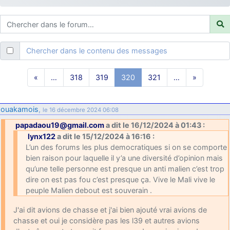
d9pouces
: ouakamois > si tu parles du sujet sur l'Armée de l'Air,
bien sûr que oui !
je suis un avion@,._,+
: Bonjour je viens d'arriver il y a quelques
moi et quelques avions n'ont pas les mêmes noms qu'aujourd'hui
Chercher dans le contenu des messages
ouakamois
: Bonjourà toutes et à tous.en espérantque ces
quelques images du Pays Basque vous auront plu ; Agur…
«
…
318
319
320
321
…
»
d9pouces
: Je me rattraperai à la Ferté samedi
d9pouces
: Malheureusement non
un peu trop loin pour moi !
ouakamois
,
le 16 décembre 2024 06:08
fox_50
: Bonjour, certains parmis vous étaient-ils présent au
papadaou19@gmail.com
a dit le 16/12/2024 à 01:43 :
meeting de Lann Bihoué de 2026 ?
lynx122
a dit le 15/12/2024 à 16:16 :
cachée dans les pins
: Coucou et excellente année 2026 à tous et
L’un des forums les plus democratiques si on se comporte
au site!
bien raison pour laquelle il y’a une diversité d’opinion mais
jericho
: Bonne année et tous mes meilleurs voeux à tous pour
qu’une telle personne est presque un anti malien c’est trop
2026 !
dire on est pas fou c’est presque ça. Vive le Mali vive le
peuple Malien debout est souverain .
little boy
: je vous souhaite un bon réveillon pour cette nouvelle
année!
J'ai dit avions de chasse et j'ai bien ajouté vrai avions de
jericho
: Merci D9pouces, à mon tour de souhaiter un Joyeux Noël
chasse et oui je considère pas les l39 et autres avions
et de bonnes fêtes de fin d'année.