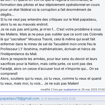
formation des pilotes et leur déploiement opérationnel en cours
pour un état fédéral où la corruption a fait énormément de
dégâts…
Si tu ne veut pas entendre des critiques sur le Mali papadaou,
alors tu es au mauvais endroit.
Je ne suis pas anti junte, je m'en f… C'est votre problème à vous
les Maliens. Mais je ne peux pas oublier que ce sont ces Colonels
là qui "sacraliser" Moussa Traoré, celui là même qui avait fait
enfermer dans le mines de sel de Taoudénit mon oncle Feu le
Professeur LY Ibrahima, mathématicien, écrivain et héros de
l'Indépendance du Mali.
Alors je respecte les armées, pour leur sens du devoir et leurs
sacrifices pour la Nation, mais cette junte, ce sont pas des
Faradjé, alors on cesse d'accuser tout et n'importe qui… On se
comprend!
Alors, soutiens qui tu veux, où tu veux, comme tu veux et quand
tu veux, mais moi, tu vois… Je ne suis pas Malien!
modifié 2 fois par
ouakamois
le 26 mai 2025 01:00
papadaou19@gmail.com
,
le 16 décembre 2024 12:30