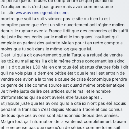
Je pense que tu refuses de comprendre ce que j'essaie de
t'expliquer mais c'est pas grave mais avoir comme source
Le site
www.avionslegendaires.net
montre que soit tu suit vraiment pas le site ou bien tu est
complice parce que c'est un site ouvertement anti régime malien
depuis le rupture avec la France il dit que des conneries et ils suffit
de juste lire ces écrits sur le mali et le ton quansi insultant qu'il
emploie en parlant des autorite Malien pour t'en redre compte a
moins que tu soit dans le même logique que lui.
C'est lui qui a dit ouvertement que la Turquie a refusé de vendre
les tb2 au mali après il a dit la même chose concernant les akinci
et il a dit que les L39 Malien ont tous été abattus d'autres fois il dit
qu'il ne vols plus la dernière bêtise était que le mali est entrain de
vendre ces avion a la tonne a cause de crise économique prendre
ce genre de site comme source est quand même problématique.
Je t'invite juste de lire ces articles sur le mali et le nombre
d'informations qui se sont avérés être fausse après .
Et j'ajoute juste que les avions qu'ils a cité ici n'ont pas été acquis
pendant la transition c'est depuis Moussa Traoré et ces connus
de tous que ces avions sont abandonnés depuis des années.
Malgré tout ça l'information de la vante est complètement fausse
et je ne pense pas que quelqu'un de sérieux comme toi ne sait