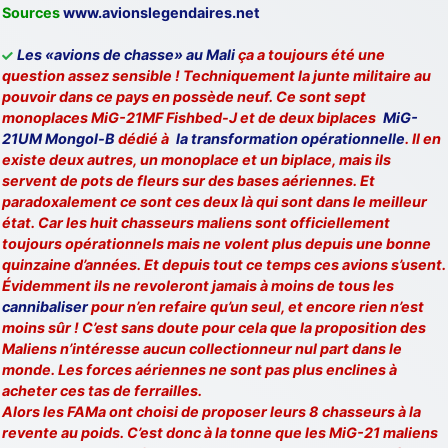
Sources
www.avionslegendaires.net
d9pouces
: cette fois, c'est le Brésil et Singapour qui mettent le site
par terre
Les «avions de chasse» au Mali
ça a toujours été une
jericho
: Ah ben je peux te confirmer que j'étais resté dans le filtre…
question assez sensible ! Techniquement la junte militaire au
pouvoir dans ce pays en possède neuf. Ce sont sept
monoplaces MiG-21MF Fishbed-J et de deux biplaces
MiG-
d9pouces
: Désolé ! Mon filtrage a été un peu trop violent
21UM Mongol-B
dédié à
la transformation opérationnelle
. Il en
manifestement
existe deux autres, un monoplace et un biplace, mais ils
tout voir
servent de pots de fleurs sur des bases aériennes. Et
paradoxalement ce sont ces deux là qui sont dans le meilleur
état. Car les huit chasseurs maliens sont officiellement
toujours opérationnels mais ne volent plus depuis une bonne
quinzaine d’années. Et depuis tout ce temps ces avions s’usent.
Évidemment ils ne revoleront jamais à moins de tous les
cannibaliser
pour n’en refaire qu’un seul, et encore rien n’est
moins sûr ! C’est sans doute pour cela que la proposition des
Maliens n’intéresse aucun collectionneur nul part dans le
monde. Les forces aériennes ne sont pas plus enclines à
acheter ces tas de ferrailles.
Alors les FAMa ont choisi de proposer leurs 8 chasseurs à la
revente au poids. C’est donc à la tonne que les MiG-21 maliens