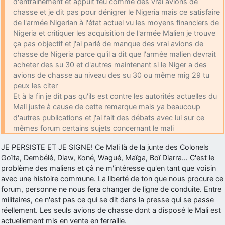
d'entraînement et appuit feu comme des vrai avions de
chasse et je dit pas pour dénigrer le Nigeria mais ce satisfaire
d9pouces
: Joyeux Noël à tous !
de l'armée Nigerian à l'état actuel vu les moyens financiers de
d9pouces
: mais tu peux tenter l'un des rares lycées militaires
Nigeria et critiquer les acquisition de l'armée Malien je trouve
comme le Prytanée dans la Sarthe, ça ne peut pas faire de mal !
ça pas objectif et j'ai parlé de manque des vrai avions de
chasse de Nigeria parce qu'il a dit que l'armée malien devrait
d9pouces
: C'est plutôt après le lycée, voire après une prépa
acheter des su 30 et d'autres maintenant si le Niger a des
scientifique, tu as donc encore un peu de temps devant toi
avions de chasse au niveau des su 30 ou même mig 29 tu
yaellerigolow
: bonjour a tous je suis un élève de première
peux les citer
passionnée par l'aviation militaire , pourrais je savoir que faire après
Et à la fin je dit pas qu'ils est contre les autorités actuelles du
le lycée pour s'orienter et pouvoir devenir officier de l'armée de l'air?
Mali juste à cause de cette remarque mais ya beaucoup
d9pouces
: lesquels, par exemple ?
d'autres publications et j'ai fait des débats avec lui sur ce
mêmes forum certains sujets concernant le mali
mahmoud
: bonsoir, très instructif ce site .mais nous aimerions avoir
les photo des anciens appareils de l'armée de l'air de la haute -volta
JE PERSISTE ET JE SIGNE! Ce Mali là de la junte des Colonels
d9pouces
: Ça me casse quand même bien les pieds, j’avoue
Goïta, Dembélé, Diaw, Koné, Wagué, Maïga, Boï Diarra… C'est le
problème des maliens et çà ne m'intéresse qu'en tant que voisin
jericho
: Pour moi tout est à nouveau OK dirait-on… Merci à toi.
avec une histoire commune. La liberté de ton que nous procure ce
d9pouces
: En espérant n’avoir coupé les accessoires de personne
forum, personne ne nous fera changer de ligne de conduite. Entre
au passage !
militaires, ce n'est pas ce qui se dit dans la presse qui se passe
réellement. Les seuls avions de chasse dont a disposé le Mali est
d9pouces
: j'ai trouvé un palliatif un peu violent, mais ça devrait aller
actuellement mis en vente en ferraille.
un peu mieux