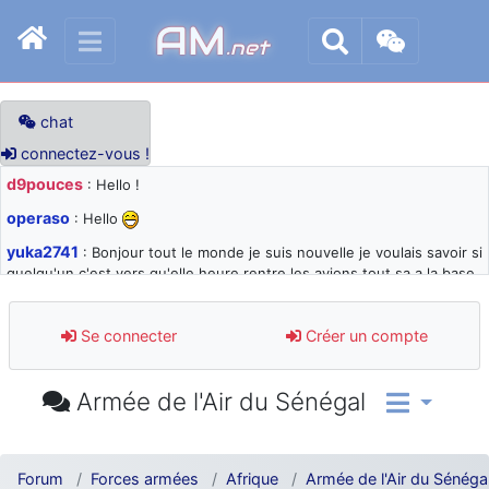
AM
.net
chat
connectez-vous !
d9pouces
: Hello !
operaso
: Hello
yuka2741
: Bonjour tout le monde je suis nouvelle je voulais savoir si
quelqu'un c'est vers qu'elle heure rentre les avions tout sa a la base
105 svp
d9pouces
: désolé pour les quelques blocages du site ces derniers
Se connecter
Créer un compte
jours : je teste des méthodes contre le spam et les bots trop nocifs
d9pouces
: Merci ! Un souvenir de la Ferté-Alais !
Armée de l'Air du Sénégal
paxwax
: Super, la nouvelle bannière
d9pouces
: je suis un avion@,._,+ > lesquels ? je ne suis pas sûr de
comprendre
Forum
Forces armées
Afrique
Armée de l'Air du Sénéga