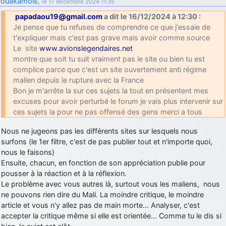
ouakamois
,
le 17 décembre 2024 11:35
papadaou19@gmail.com
a dit le 16/12/2024 à 12:30 :
Je pense que tu refuses de comprendre ce que j'essaie de
t'expliquer mais c'est pas grave mais avoir comme source
Le site
www.avionslegendaires.net
montre que soit tu suit vraiment pas le site ou bien tu est
complice parce que c'est un site ouvertement anti régime
malien depuis le rupture avec la France
Bon je m'arrête la sur ces sujets la tout en présentent mes
excuses pour avoir perturbé le forum je vais plus intervenir sur
ces sujets la pour ne pas offensé des gens merci a tous
Nous ne jugeons pas les différents sites sur lesquels nous
surfons (le 1er filtre, c'est de pas publier tout et n'importe quoi,
nous le faisons)
Ensuite, chacun, en fonction de son appréciation publie pour
pousser à la réaction et à la réflexion.
Le problème avec vous autres là, surtout vous les maliens, nous
ne pouvons rien dire du Mali. La moindre critique, le moindre
article et vous n'y allez pas de main morte… Analyser, c'est
accepter la critique même si elle est orientée… Comme tu le dis si