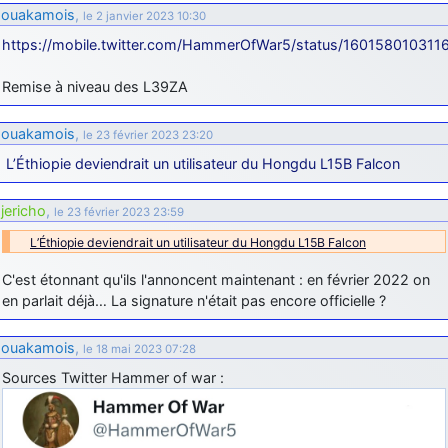
ouakamois
,
le 2 janvier 2023 10:30
d9pouces
: Joyeux Noël à tous !
https://mobile.twitter.com/HammerOfWar5/status/16015801031
d9pouces
: mais tu peux tenter l'un des rares lycées militaires
comme le Prytanée dans la Sarthe, ça ne peut pas faire de mal !
Remise à niveau des L39ZA
d9pouces
: C'est plutôt après le lycée, voire après une prépa
scientifique, tu as donc encore un peu de temps devant toi
ouakamois
,
le 23 février 2023 23:20
yaellerigolow
: bonjour a tous je suis un élève de première
L’Éthiopie deviendrait un utilisateur du Hongdu L15B Falcon
passionnée par l'aviation militaire , pourrais je savoir que faire après
le lycée pour s'orienter et pouvoir devenir officier de l'armée de l'air?
jericho
,
le 23 février 2023 23:59
d9pouces
: lesquels, par exemple ?
L’Éthiopie deviendrait un utilisateur du Hongdu L15B Falcon
mahmoud
: bonsoir, très instructif ce site .mais nous aimerions avoir
les photo des anciens appareils de l'armée de l'air de la haute -volta
C'est étonnant qu'ils l'annoncent maintenant : en février 2022 on
en parlait déjà… La signature n'était pas encore officielle ?
d9pouces
: Ça me casse quand même bien les pieds, j’avoue
jericho
: Pour moi tout est à nouveau OK dirait-on… Merci à toi.
ouakamois
,
le 18 mai 2023 07:28
d9pouces
: En espérant n’avoir coupé les accessoires de personne
Sources Twitter Hammer of war :
au passage !
d9pouces
: j'ai trouvé un palliatif un peu violent, mais ça devrait aller
un peu mieux