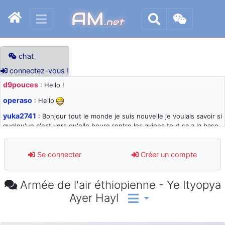
AM
.net
chat
connectez-vous !
d9pouces
: Hello !
operaso
: Hello
yuka2741
: Bonjour tout le monde je suis nouvelle je voulais savoir si
quelqu'un c'est vers qu'elle heure rentre les avions tout sa a la base
105 svp
d9pouces
: désolé pour les quelques blocages du site ces derniers
Se connecter
Créer un compte
jours : je teste des méthodes contre le spam et les bots trop nocifs
d9pouces
: Merci ! Un souvenir de la Ferté-Alais !
Armée de l'air éthiopienne - Ye Ityopya
paxwax
: Super, la nouvelle bannière
Ayer Hayl
d9pouces
: je suis un avion@,._,+ > lesquels ? je ne suis pas sûr de
comprendre