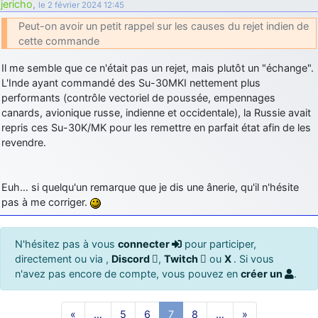
jericho
,
le 2 février 2024 12:45
Peut-on avoir un petit rappel sur les causes du rejet indien de
cette commande
Il me semble que ce n'était pas un rejet, mais plutôt un "échange".
L'Inde ayant commandé des Su-30MKI nettement plus
performants (contrôle vectoriel de poussée, empennages
canards, avionique russe, indienne et occidentale), la Russie avait
repris ces Su-30K/MK pour les remettre en parfait état afin de les
revendre.
Euh… si quelqu'un remarque que je dis une ânerie, qu'il n'hésite
pas à me corriger.
N'hésitez pas à vous
connecter
pour participer,
directement ou via ,
Discord
,
Twitch
ou
X
. Si vous
n'avez pas encore de compte, vous pouvez en
créer un
.
«
…
5
6
7
8
…
»