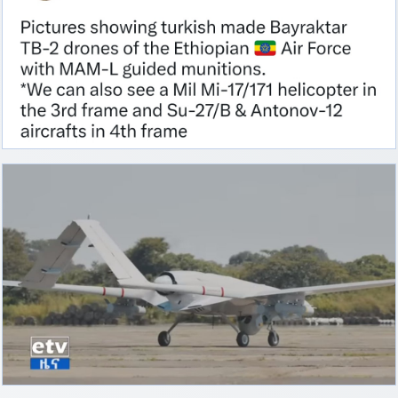
d9pouces
: cette fois, c'est le Brésil et Singapour qui mettent le site
par terre
jericho
: Ah ben je peux te confirmer que j'étais resté dans le filtre…
d9pouces
: Désolé ! Mon filtrage a été un peu trop violent
manifestement
tout voir